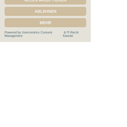
Claudia Stegemann
Severinusstr. 90
50354 Hürth
E-Mail:
stegemann@cis-leadership.academy
T
elefon:
+49 (0) 151 503 19 005