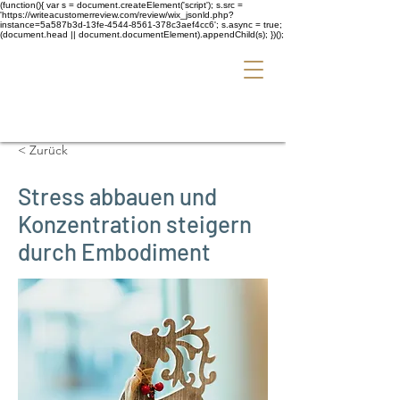
(function(){ var s = document.createElement('script'); s.src =
'https://writeacustomerreview.com/review/wix_jsonld.php?
instance=5a587b3d-13fe-4544-8561-378c3aef4cc6'; s.async = true;
(document.head || document.documentElement).appendChild(s); })();
< Zurück
Stress abbauen und
Konzentration steigern
durch Embodiment