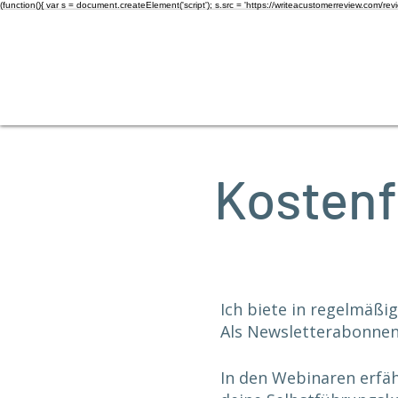
(function(){ var s = document.createElement('script'); s.src = 'https://writeacustomerreview.c
Kostenf
​Ich biete in regelmäß
Als Newsletterabonnent
In den Webinaren erfähr