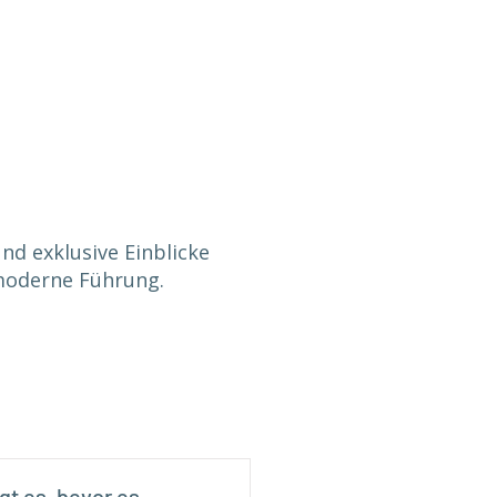
d exklusive Einblicke
moderne Führung.
gt es, bevor es