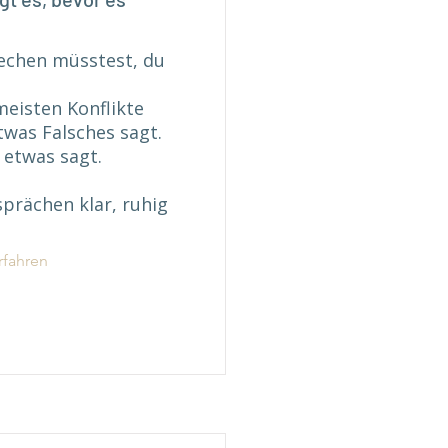
echen müsstest, du
 meisten Konflikte
twas Falsches sagt.
 etwas sagt.
prächen klar, ruhig
rfahren