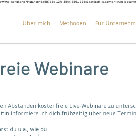
om/review/wix_jsonld.php?instance=5a587b3d-13fe-4544-8561-378c3aef4cc6'; s.async = true; (docum
Über mich
Methoden
Für Unternehm
reie Webinare
igen Abständen kostenfreie Live-Webinare zu unters
:in informiere ich dich frühzeitig über neue Termin
st du u.a., wie du