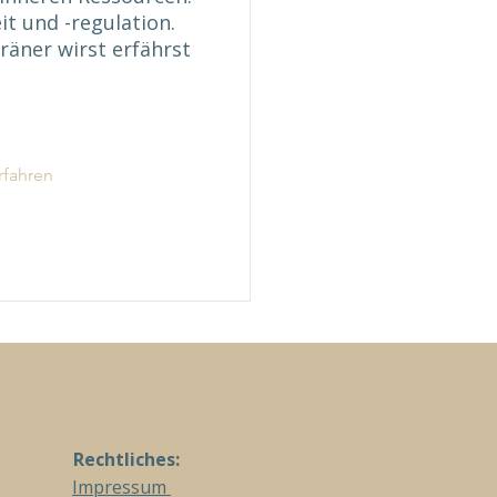
t und -regulation.
räner wirst erfährst
rfahren
Rechtliches:
Impressum