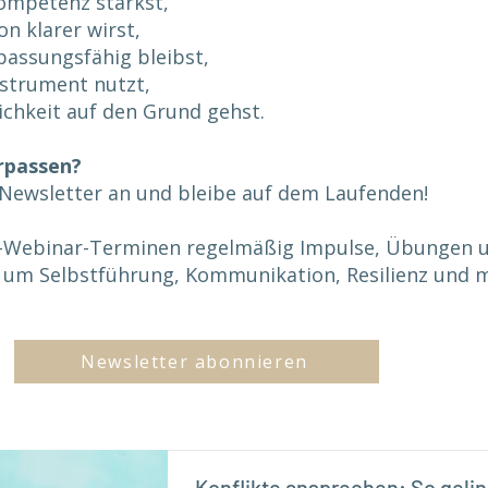
ompetenz stärkst,
n klarer wirst,
passungsfähig bleibst,
nstrument nutzt,
ichkeit auf den Grund gehst.
rpassen?
 Newsletter an und bleibe auf dem Laufenden!
e-Webinar-Terminen regelmäßig Impulse, Übungen un
 um Selbstführung, Kommunikation, Resilienz und 
Newsletter abonnieren
Konflikte ansprechen: So gelin