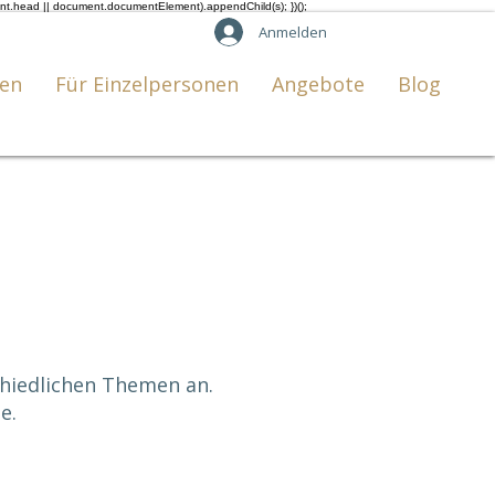
ent.head || document.documentElement).appendChild(s); })();
Anmelden
en
Für Einzelpersonen
Angebote
Blog
chiedlichen Themen an.
e.