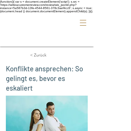
(function(){ var s = document.createElement('script'); s.src =
'https://writeacustomerreview.com/review/wix_jsonld.php?
instance=5a587b3d-13fe-4544-8561-378c3aef4cc6'; s.async = true;
(document.head || document.documentElement).appendChild(s); })();
< Zurück
Konflikte ansprechen: So
gelingt es, bevor es
eskaliert