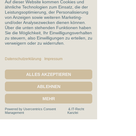
Claudia Stegemann
Severinusstr. 90
50354 Hürth
E-Mail:
stegemann@cis-leadership.academy
T
elefon:
+49 (0) 151 503 19 005