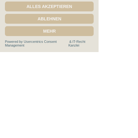
Senden
Claudia Stegemann
Severinusstr. 90
50354 Hürth
E-Mail:
stegemann@cis-leadership.academy
T
elefon:
+49 (0) 151 503 19 005