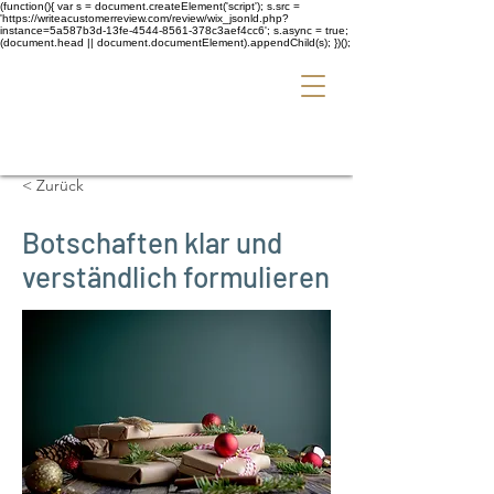
(function(){ var s = document.createElement('script'); s.src =
'https://writeacustomerreview.com/review/wix_jsonld.php?
instance=5a587b3d-13fe-4544-8561-378c3aef4cc6'; s.async = true;
(document.head || document.documentElement).appendChild(s); })();
< Zurück
Botschaften klar und
verständlich formulieren