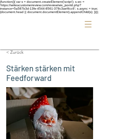
(function(){ var s = document.createElement('script'); s.src =
'https://writeacustomerreview.com/review/wix_jsonld.php?
instance=5a587b3d-13fe-4544-8561-378c3aef4cc6'; s.async = true;
(document.head || document.documentElement).appendChild(s); })();
< Zurück
Stärken stärken mit
Feedforward