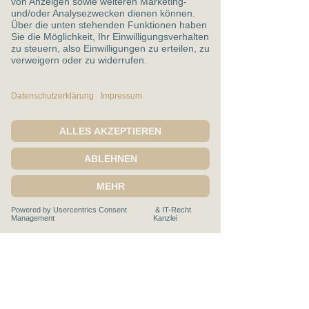
Ich bin mit den 
Datenschutzbestimmungen 
einverstanden.
*
Senden
Claudia Stegemann
Severinusstr. 90
50354 Hürth
E-Mail:
stegemann@cis-leadership.academy
T
elefon:
+49 (0) 151 503 19 005