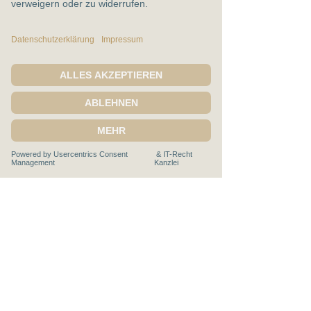
Ich bin mit den 
Datenschutzbestimmungen 
einverstanden.
*
Senden
Claudia Stegemann
Severinusstr. 90
50354 Hürth
E-Mail:
stegemann@cis-leadership.academy