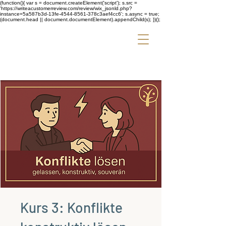
(function(){ var s = document.createElement('script'); s.src =
'https://writeacustomerreview.com/review/wix_jsonld.php?
instance=5a587b3d-13fe-4544-8561-378c3aef4cc6'; s.async = true;
(document.head || document.documentElement).appendChild(s); })();
Kurs 3: Konflikte