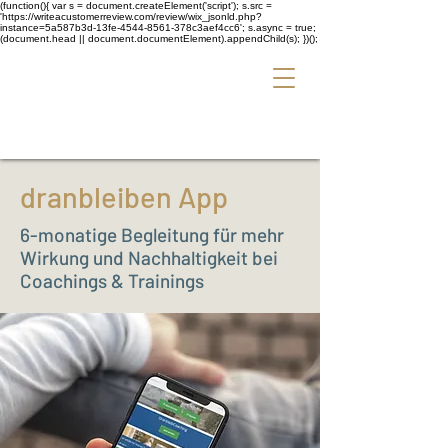
(function(){ var s = document.createElement('script'); s.src =
'https://writeacustomerreview.com/review/wix_jsonld.php?
instance=5a587b3d-13fe-4544-8561-378c3aef4cc6'; s.async = true;
(document.head || document.documentElement).appendChild(s); })();
dranbleiben App
6-monatige Begleitung für mehr
Wirkung und Nachhaltigkeit bei
Coachings & Trainings