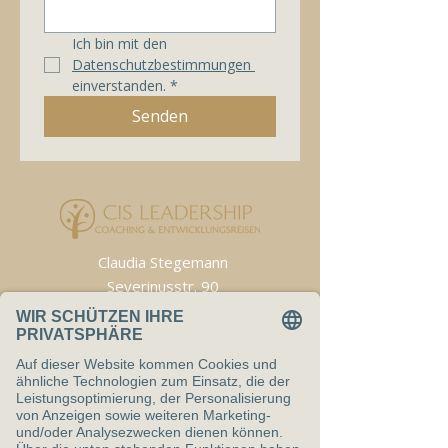
Ich bin mit den 
Datenschutzbestimmungen 
einverstanden.
*
Senden
Claudia Stegemann
Severinusstr. 90
50354 Hürth
E-Mail:
stegemann@cis-leadership.academy
T
elefon: