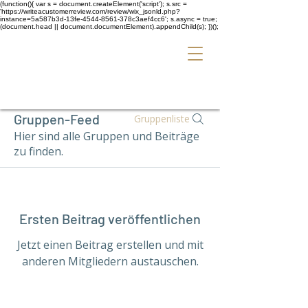
(function(){ var s = document.createElement('script'); s.src =
'https://writeacustomerreview.com/review/wix_jsonld.php?
instance=5a587b3d-13fe-4544-8561-378c3aef4cc6'; s.async = true;
(document.head || document.documentElement).appendChild(s); })();
Gruppen-Feed
Gruppenliste
Hier sind alle Gruppen und Beiträge
zu finden.
Ersten Beitrag veröffentlichen
Jetzt einen Beitrag erstellen und mit
anderen Mitgliedern austauschen.