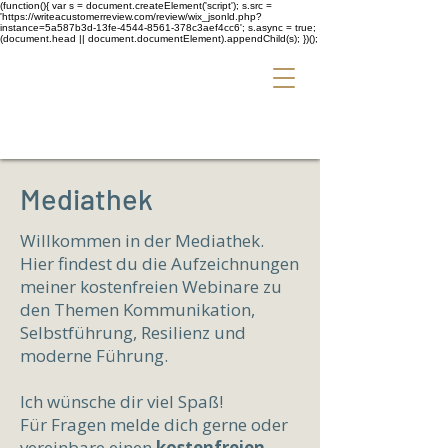
(function(){ var s = document.createElement('script'); s.src =
'https://writeacustomerreview.com/review/wix_jsonld.php?
instance=5a587b3d-13fe-4544-8561-378c3aef4cc6'; s.async = true;
(document.head || document.documentElement).appendChild(s); })();
Mediathek
Willkommen in der Mediathek.
Hier findest du die Aufzeichnungen
meiner kostenfreien Webinare zu
den Themen Kommunikation,
Selbstführung, Resilienz und
moderne Führung.
Ich wünsche dir viel Spaß!
Für Fragen melde dich gerne oder
vereinbare einen
kostenfreien