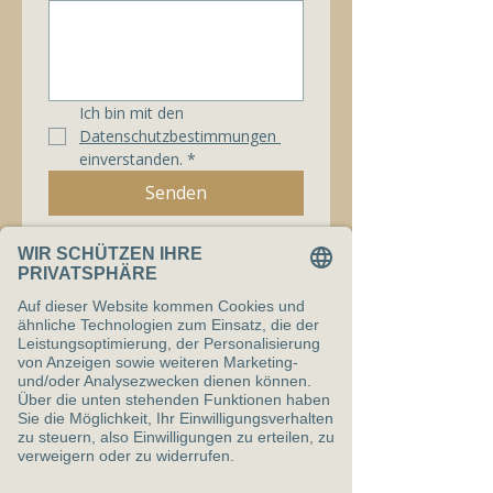
Ich bin mit den 
Datenschutzbestimmungen 
einverstanden.
*
Senden
Claudia Stegemann
Severinusstr. 90
50354 Hürth
E-Mail:
stegemann@cis-leadership.academy