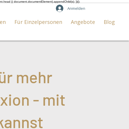
ent.head || document.documentElement).appendChild(s); })();
Anmelden
en
Für Einzelpersonen
Angebote
Blog
ür mehr
xion - mit
 kannst