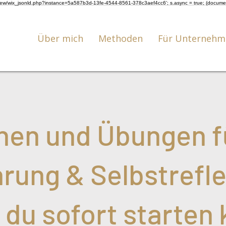
om/review/wix_jsonld.php?instance=5a587b3d-13fe-4544-8561-378c3aef4cc6'; s.async = true; (docum
Über mich
Methoden
Für Unternehm
inen und Übungen f
rung & Selbstrefle
du sofort starten