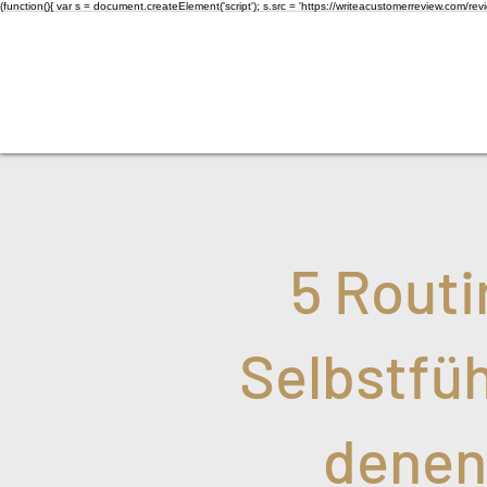
(function(){ var s = document.createElement('script'); s.src = 'https://writeacustomerreview.c
5 Rout
Selbstfüh
denen 