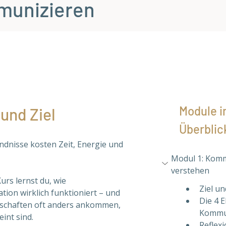
munizieren
Module i
 und Ziel
Überblic
ndnisse kosten Zeit, Energie und 
Modul 1: Komm
verstehen
urs lernst du, wie 
Ziel un
ion wirklich funktioniert – und 
Die 4 
chaften oft anders ankommen, 
Kommu
int sind. 
Reflex