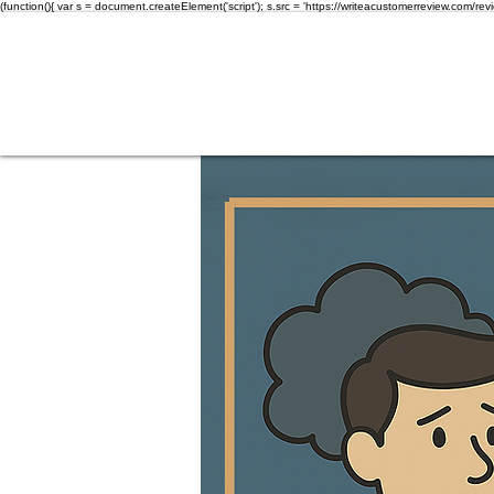
(function(){ var s = document.createElement('script'); s.src = 'https://writeacustomerreview.c