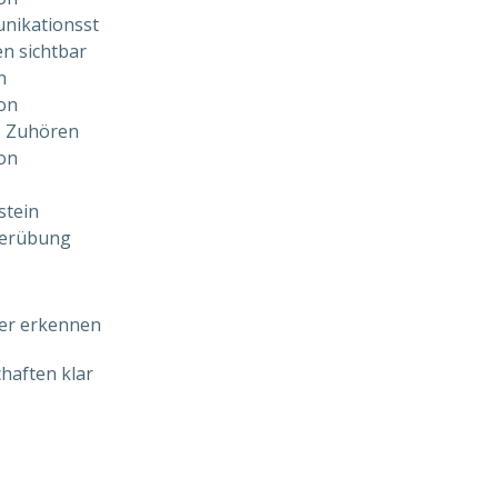
nikationsst
n sichtbar 
n
ion
s Zuhören 
ion
stein
ferübung
er erkennen
haften klar 