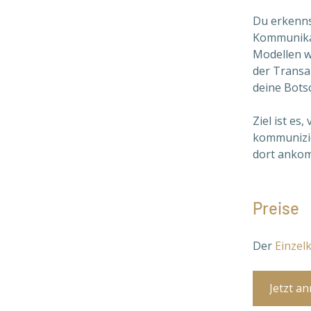
Du erkenns
Kommunikat
Modellen w
der Transak
deine Bots
Ziel ist es
kommunizie
dort ankom
Preise
Der 
Einzel
Jetzt a