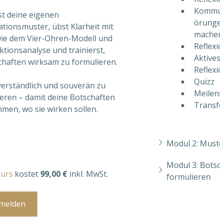
Kommu
t deine eigenen 
örunge
ionsmuster, übst Klarheit mit 
mache
ie dem Vier-Ohren-Modell und 
Reflex
tionsanalyse und trainierst, 
Aktive
chaften wirksam zu formulieren. 
Reflex
Quizz
, verständlich und souverän zu 
Meilen
ren – damit deine Botschaften 
Trans
men, wo sie wirken sollen.
Modul 2: Must
Modul 3: Botsc
kurs 
kostet 
99,00 €
 inkl. MwSt.
formulieren
nmelden