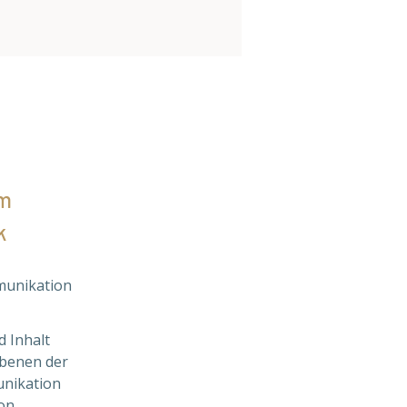
m 
k
unikation 
d Inhalt
Ebenen der 
nikation
ion