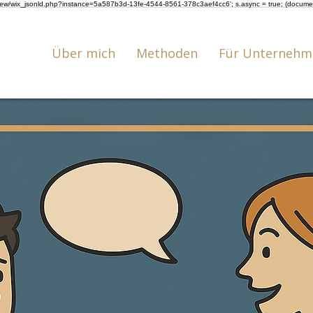
om/review/wix_jsonld.php?instance=5a587b3d-13fe-4544-8561-378c3aef4cc6'; s.async = true; (docum
Über mich
Methoden
Für Unternehm