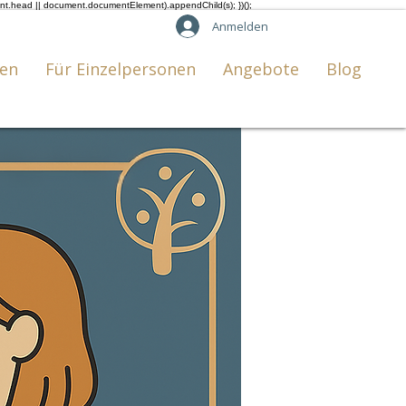
ent.head || document.documentElement).appendChild(s); })();
Anmelden
en
Für Einzelpersonen
Angebote
Blog