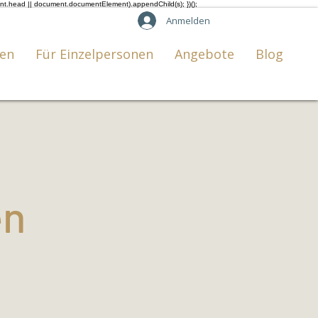
ent.head || document.documentElement).appendChild(s); })();
Anmelden
en
Für Einzelpersonen
Angebote
Blog
en