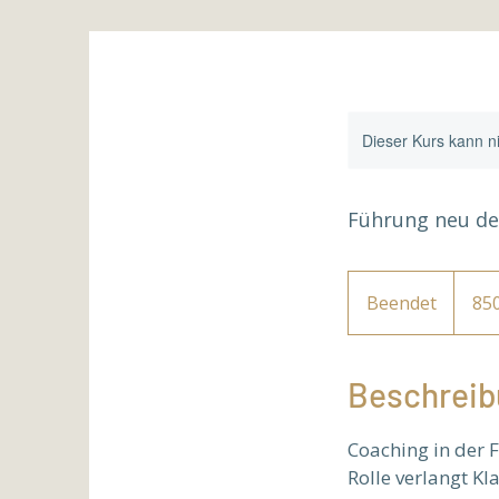
Dieser Kurs kann n
Führung neu d
850
Euro
Beendet
B
85
e
e
n
Beschreib
d
e
Coaching in der 
t
Rolle verlangt Kl