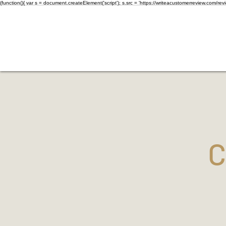
(function(){ var s = document.createElement('script'); s.src = 'https://writeacustomerreview.c
C