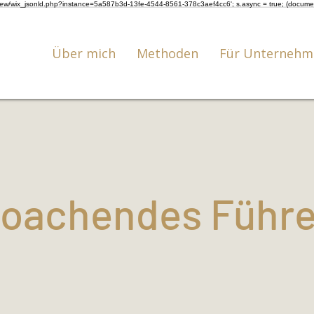
om/review/wix_jsonld.php?instance=5a587b3d-13fe-4544-8561-378c3aef4cc6'; s.async = true; (docum
Über mich
Methoden
Für Unternehm
oachendes Führ