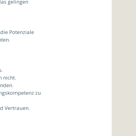
das gelingen
die Potenziale
hten.
s.
 nicht.
enden.
sungskompetenz zu
nd Vertrauen.