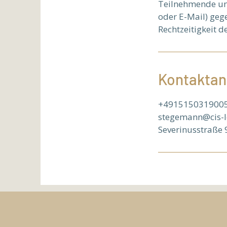
Teilnehmende unte
oder E-Mail) geg
Rechtzeitigkeit d
Kontakta
+491515031900
stegemann@cis-
Severinusstraße