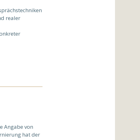
esprächstechniken
d realer
onkreter
ne Angabe von
rnierung hat der