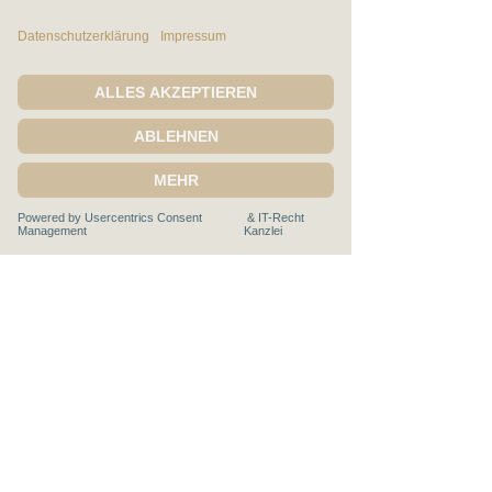
Ich bin mit den 
Datenschutzbestimmungen 
einverstanden.
*
Senden
Claudia Stegemann
Severinusstr. 90
50354 Hürth
E-Mail:
stegemann@cis-leadership.academy
T
elefon:
+49 (0) 151 503 19 005