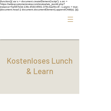
(function(){ var s = document.createElement('script'); s.src =
'https://writeacustomerreview.com/review/wix_jsonld.php?
instance=5a587b3d-13fe-4544-8561-378c3aef4cc6'; s.async = true;
(document.head || document.documentElement).appendChild(s); })();
Kostenloses Lunch
& Learn