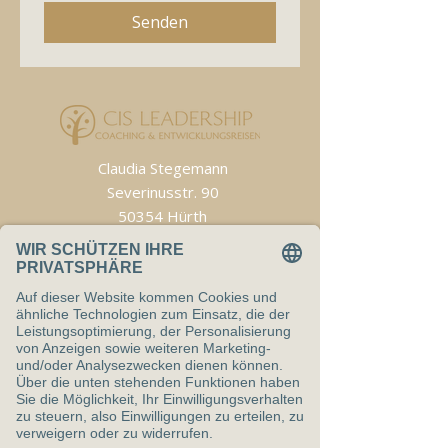
Senden
Claudia Stegemann
Severinusstr. 90
50354 Hürth
E-Mail:
stegemann@cis-leadership.academy
T
elefon:
+49 (0) 151 503 19 005