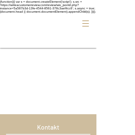
(function(){ var s = document.createElement('script'); s.src =
'https://writeacustomerreview.com/review/wix_jsonld.php?
instance=5a587b3d-13fe-4544-8561-378c3aef4cc6'; s.async = true;
(document.head || document.documentElement).appendChild(s); })();
Kontakt