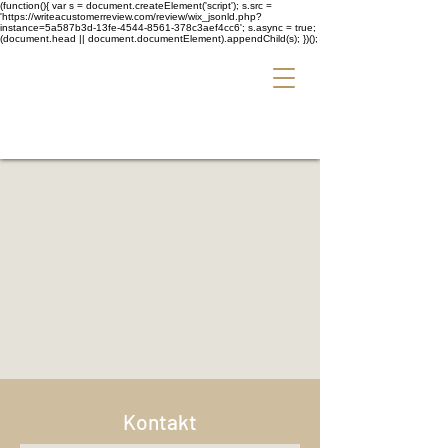
(function(){ var s = document.createElement('script'); s.src =
'https://writeacustomerreview.com/review/wix_jsonld.php?
instance=5a587b3d-13fe-4544-8561-378c3aef4cc6'; s.async = true;
(document.head || document.documentElement).appendChild(s); })();
Kontakt