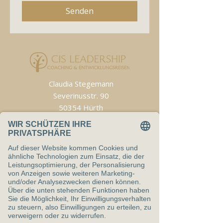
Senden
Claudia Stegemann
Severinusstr. 90
50354 Hürth
E-Mail:
stegemann@cis-leadership.academy
T
elefon:
+49 (0) 151 503 19 005