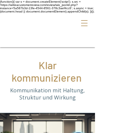
(function(){ var s = document.createElement('script'); s.src =
'https://writeacustomerreview.com/review/wix_jsonld.php?
instance=5a587b3d-13fe-4544-8561-378c3aef4cc6'; s.async = true;
(document.head || document.documentElement).appendChild(s); })();
Klar
kommunizieren
Kommunikation mit Haltung,
Struktur und Wirkung