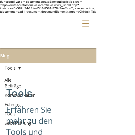
(function(){ var s = document.createElement('script'); s.src =
'https://writeacustomerreview.com/review/wix_jsonld.php?
instance=5a587b3d-13fe-4544-8561-378c3aef4cc6'; s.async = true;
(document.head || document.documentElement).appendChild(s); })();
Blog
Tools
Alle
Beiträge
Tools
Kommunikation
Führung
Erfahren Sie
Tools
mehr zu den
Selbstführung
Tools und